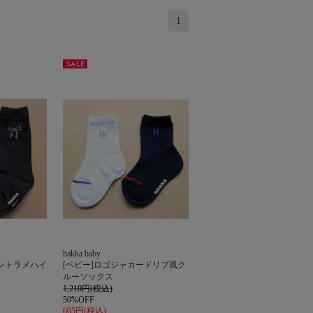
1
セー
ル
hakka baby
ントラメハイ
[ベビー]ロゴジャカードリブ風ク
ルーソックス
1,210円(税込)
50%OFF
605円(税込)