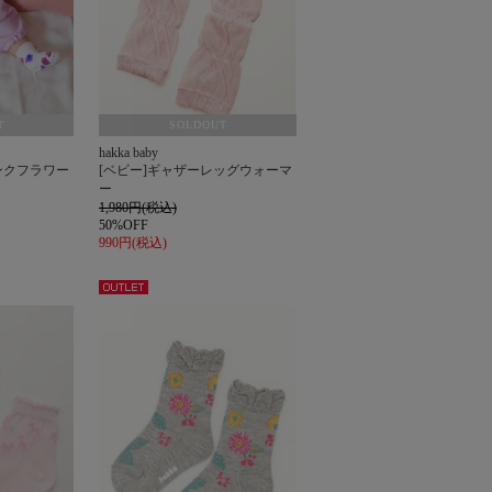
T
SOLDOUT
hakka baby
ンクフラワー
[ベビー]ギャザーレッグウォーマ
ー
1,980円(税込)
50%OFF
990円(税込)
アウト
レット