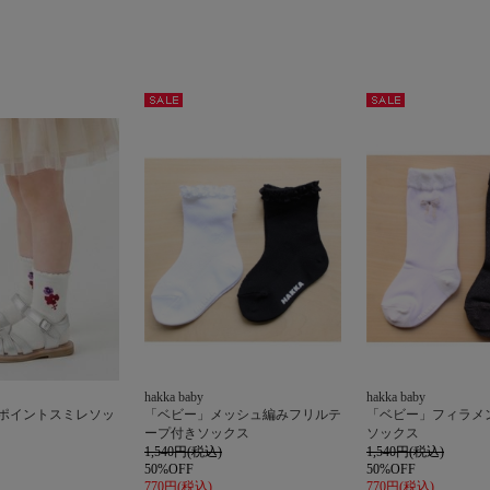
セー
セー
ル
ル
hakka baby
hakka baby
ンポイントスミレソッ
「ベビー」メッシュ編みフリルテ
「ベビー」フィラメ
ープ付きソックス
ソックス
1,540円(税込)
1,540円(税込)
50%OFF
50%OFF
770円(税込)
770円(税込)