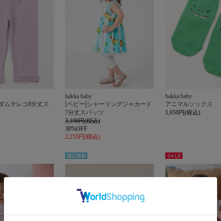
hakka baby
hakka baby
ンダムテレコ8分丈ス
[ベビー]シャーリングジャカード
アニマルソックス
ツ
7分丈スパッツ
1,650円(税込)
3,190円(税込)
30%OFF
2,233円(税込)
雑誌掲
セー
載
ル