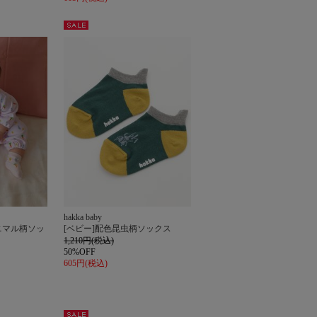
セー
ル
hakka baby
ニマル柄ソッ
[ベビー]配色昆虫柄ソックス
1,210円(税込)
50%OFF
605円(税込)