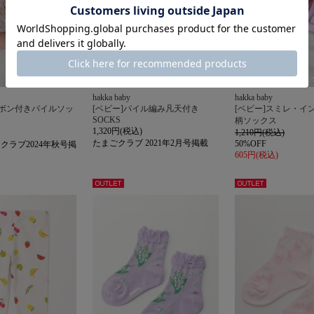
SOLDOU
hakka baby
hakka baby
ンボン付きパイルソッ
[ベビー]パイル編み凡天付き
[ベビー]スミレ・イ
SOCKS
柄ソックス
1,320円(税込)
1,210円(税込)
たまごクラブ 2021年2月号掲載
50%OFF
クラブ2024年秋号掲
605円(税込)
アウト
アウト
レット
レット