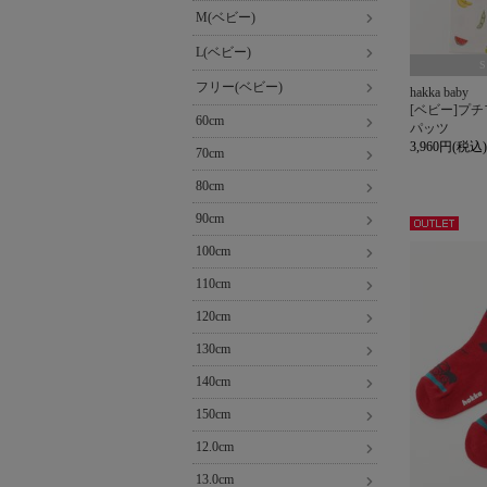
M(ベビー)
L(ベビー)
フリー(ベビー)
hakka baby
[ベビー]プ
60cm
パッツ
3,960円(税込)
70cm
80cm
90cm
アウト
100cm
レット
110cm
120cm
130cm
140cm
150cm
12.0cm
13.0cm