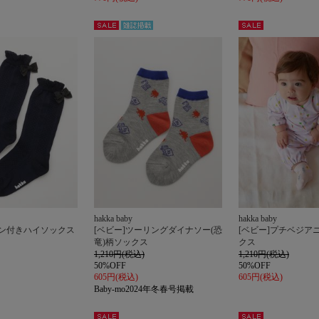
セー
雑誌掲
セー
ル
載
ル
hakka baby
hakka baby
ボン付きハイソックス
[ベビー]ツーリングダイナソー(恐
[ベビー]プチベジア
竜)柄ソックス
クス
1,210円(税込)
1,210円(税込)
50%OFF
50%OFF
605円(税込)
605円(税込)
Baby-mo2024年冬春号掲載