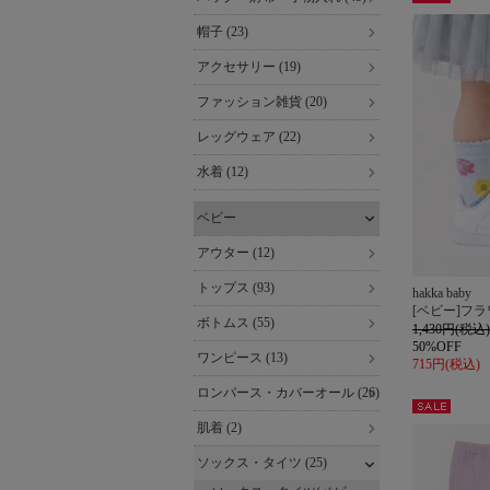
セー
ル
帽子 (23)
アクセサリー (19)
ファッション雑貨 (20)
レッグウェア (22)
水着 (12)
ベビー
アウター (12)
トップス (93)
hakka baby
[ベビー]フ
ボトムス (55)
1,430円(税込)
50%OFF
ワンピース (13)
715円(税込)
ロンパース・カバーオール (26)
セー
肌着 (2)
ル
ソックス・タイツ (25)