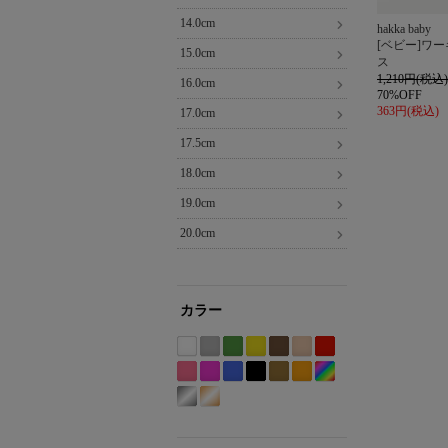
14.0cm
hakka baby
[ベビー]ワ
15.0cm
ス
1,210円(税込)
16.0cm
70%OFF
363円(税込)
17.0cm
17.5cm
18.0cm
19.0cm
20.0cm
カラー
ホ
グ
グ
イ
ブ
ベ
レ
ワ
レ
リ
エ
ラ
ー
ッ
Etc(Mix)
ピ
パ
ブ
ブ
カ
オ
イ
ー
ー
ロ
ウ
ジ
ド
系
ン
ー
ル
ラ
ー
レ
シ
ゴ
ト
系
ン
ー
ン
ュ
系
ク
プ
ー
ッ
キ
ン
ル
ー
系
系
系
系
系
系
ル
系
ク
系
ジ