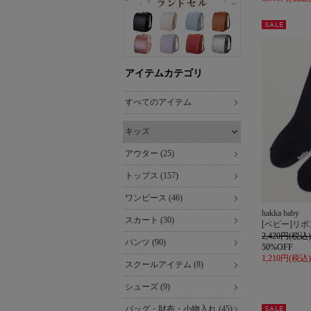
セー
ル
アイテムカテゴリ
すべてのアイテム
キッズ
アウター (25)
トップス (157)
ワンピース (46)
hakka baby
スカート (30)
[ベビー]リ
2,420円(税込)
パンツ (90)
50%OFF
1,210円(税込)
スクールアイテム (8)
シューズ (9)
バッグ・財布・小物入れ (45)