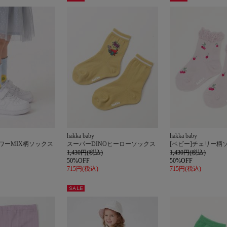
セー
セー
ル
ル
hakka baby
hakka baby
ラワーMIX柄ソックス
スーパーDINOヒーローソックス
[ベビー]チェリー柄
1,430円(税込)
1,430円(税込)
50%OFF
50%OFF
715円(税込)
715円(税込)
セー
ル