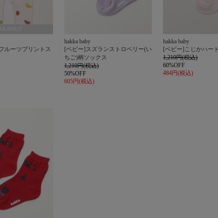
SOLDOUT
hakka baby
hakka baby
チフルーツプリントス
[ベビー]スズランストロベリー(い
[ベビー]こじかハー
ちご)柄ソックス
1,210円(税込)
60%OFF
1,210円(税込)
484円(税込)
50%OFF
605円(税込)