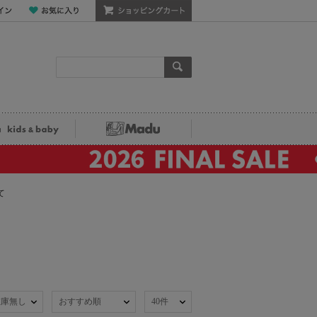
ン
お気に入り
ショッピングカート
検索
ka kids&baby
Madu
て
在庫無し
おすすめ順
40件