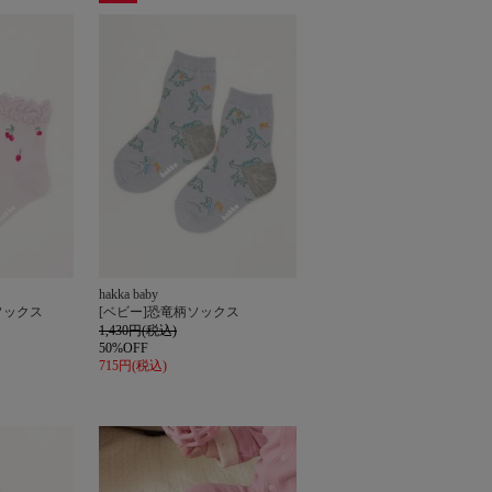
セー
ル
hakka baby
ソックス
[ベビー]恐竜柄ソックス
1,430円(税込)
50%OFF
715円(税込)