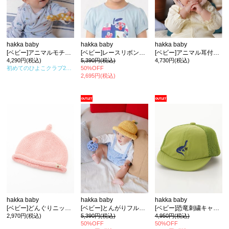
hakka baby
hakka baby
hakka baby
[ベビー]アニマルモチーフニット帽
[ベビー]レースリボンキャップ
[ベビー]アニマル耳付ボアニット帽子(あったか)
4,290円(税込)
5,390円(税込)
4,730円(税込)
初めてのひよこクラブ2025年秋号
50%OFF
掲載
2,695円(税込)
hakka baby
hakka baby
hakka baby
[ベビー]どんぐりニット帽
[ベビー]とんがりフルーツハット
[ベビー]恐竜刺繍キャップ
2,970円(税込)
5,390円(税込)
4,950円(税込)
50%OFF
50%OFF