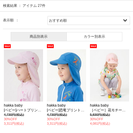
検索結果 ：
アイテム
27
件
表示順 ：
商品別表示
カラー別表示
hakka baby
hakka baby
hakka baby
[ベビー]ハートプリントスイムキャップ(UVカット/日よけ付き)
[ベビー]恐竜プリントスイムキャップ(UVカット/日よけ付き)
［ベビー］花モチーフ日よけ付きキャップ(UVカット)(保冷剤入れポケット付き)
4,730円(税込)
4,730円(税込)
5,830円(税込)
30%OFF
30%OFF
30%OFF
3,311円(税込)
3,311円(税込)
4,081円(税込)