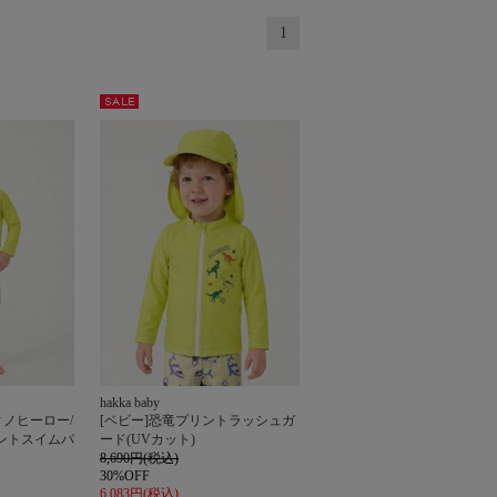
1
セー
ル
hakka baby
ィノヒーロー/
[ベビー]恐竜プリントラッシュガ
ントスイムパ
ード(UVカット)
8,690円(税込)
30%OFF
6,083円(税込)