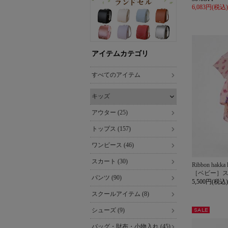
6,083円(税込)
アイテムカテゴリ
すべてのアイテム
キッズ
アウター (25)
トップス (157)
ワンピース (46)
スカート (30)
Ribbon hakka 
［ベビー］
パンツ (90)
5,500円(税込)
スクールアイテム (8)
シューズ (9)
セー
ル
バッグ・財布・小物入れ (45)