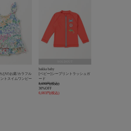
SOLDOUT
hakka baby
もれびのお庭/カラフル
[ベビー]シープリントラッシュガ
リントスイムワンピー
ード
8,690円(税込)
30%OFF
6,083円(税込)