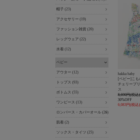
帽子 (23)
アクセサリー (19)
ファッション雑貨 (20)
レッグウェア (22)
水着 (12)
ベビー
アウター (12)
hakka baby
[ベビー]こ
トップス (93)
チェリープ
ス
ボトムス (55)
8,690円(税込)
30%OFF
ワンピース (13)
6,083円(税込)
ロンパース・カバーオール (26)
肌着 (2)
ソックス・タイツ (25)