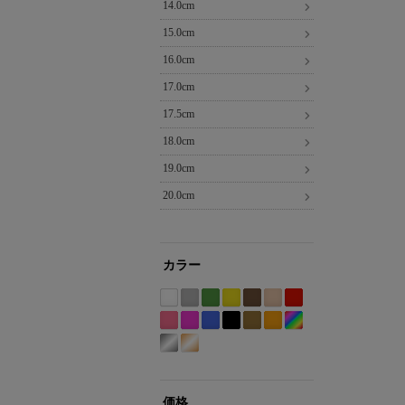
14.0cm
15.0cm
16.0cm
17.0cm
17.5cm
18.0cm
19.0cm
20.0cm
カラー
ホ
グ
グ
イ
ブ
ベ
レ
ワ
レ
リ
エ
ラ
ー
ッ
Etc(Mix)
ピ
パ
ブ
ブ
カ
オ
イ
ー
ー
ロ
ウ
ジ
ド
系
ン
ー
ル
ラ
ー
レ
シ
ゴ
ト
系
ン
ー
ン
ュ
系
ク
プ
ー
ッ
キ
ン
ル
ー
系
系
系
系
系
系
ル
系
ク
系
ジ
バ
ル
系
系
系
価格