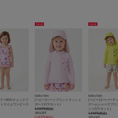
セー
セー
ル
ル
hakka baby
hakka baby
ワーMIX/チェックフ
[ベビー]ハートプリントラッシュ
[ベビー]スーパーデ
ントスイムワンピース
ガード(UVカット)
ゲームシャークプリ
8,690円(税込)
ンツ(UVカット)
30%OFF
5,830円(税込)
6,083円(税込)
30%OFF