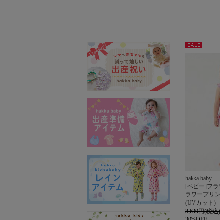
セー
ル
hakka baby
[ベビー]フラ
ラワープリ
(UVカット)
8,690円(税込)
30%OFF