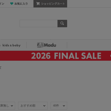
ン
お気に入り
ショッピングカート
検索
ka kids&baby
Madu
て
在庫無し
おすすめ順
40件