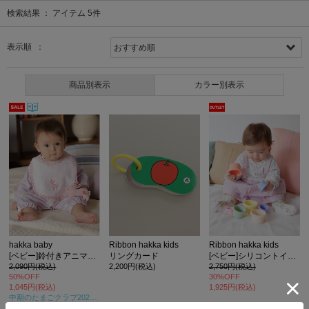
検索結果 ：
アイテム
5
件
表示順 ：
商品別表示
カラー別表示
hakka baby
Ribbon hakka kids
Ribbon hakka kids
[ベビー]鈴付きアニマルマスコット
リングカード
[ベビー]シリコントイスタッキングカップ
2,090円(税込)
2,200円(税込)
2,750円(税込)
50%OFF
30%OFF
1,045円(税込)
1,925円(税込)
中期のたまごクラブ2024年夏号
掲載