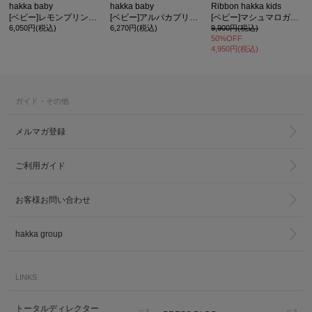
hakka baby
hakka baby
Ribbon hakka kids
[ベビー]レモンプリント半袖2WAYカバーオール＆スタイセット(ギフトボックスラッピング)
[ベビー]アルパカプリント長袖2WAYカバーオール＆スタイセット(ギフトボックスラッピング)
[ベビー]マシュマロガーゼクラウンドット3点セット(ギフトボックス入り)
6,050円(税込)
6,270円(税込)
9,900円(税込)
50%OFF
4,950円(税込)
ガイド・その他
メルマガ登録
ご利用ガイド
お客様お問い合わせ
hakka group
LINKS
トータルディレクター