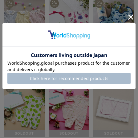
SOLDOUT
SOLDOUT
カ公式通販サイト
hakka baby
hakka baby
hakka baby
[ベビー]ワンポイントアニマル長袖2WAYカバーオール＆スタイセット(ギフトボックスラッピング)
[ベビー]オリジナルプリント半袖2WAYカバーオール&スタイセット(ギフトボックスラッピング)
ストローラーマット＆おくるみセット(ギフトボックスラッピング)
4,950円(税込)
6,600円(税込)
5,830円(税込)
SOLDOUT
SOLDOUT
SOLDOUT