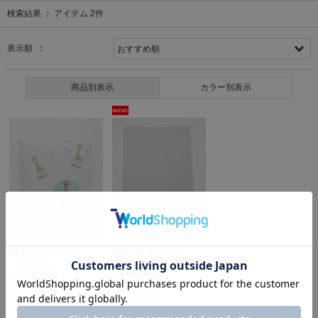
検索結果 ：
アイテム
2
件
表示順 ：
商品別表示
カラー別表示
Ribbon hakka kids
Ribbon hakka kids
「キリンのソフィー」今治タオルハンカチ
マシュマロガーゼフリークロス
1,650円(税込)
7,590円(税込)
50%OFF
3,795円(税込)