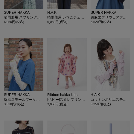
SUPER HAKKA
H.A.K
SUPER HAKKA
晴雨兼用 スプリングフラワープリント折りたたみ傘 遮光率99.9% ケース付き
晴雨兼用 いちごチェックプリント折りたたみ傘 遮光率99.9% ケース付き
綿麻エブリウェアフラワージャカードアームカバー(デオドラント加工)
6,050円(税込)
6,050円(税込)
3,520円(税込)
カ公式通販サイト
SUPER HAKKA
Ribbon hakka kids
H.A.K
綿麻スモールブーケジャカードアームカバー(デオドラント加工)
[ベビー]スミレプリントレインシューズ
コットンポリエステル リボンアームカバー(UV加工)
3,520円(税込)
3,850円(税込)
9,350円(税込)