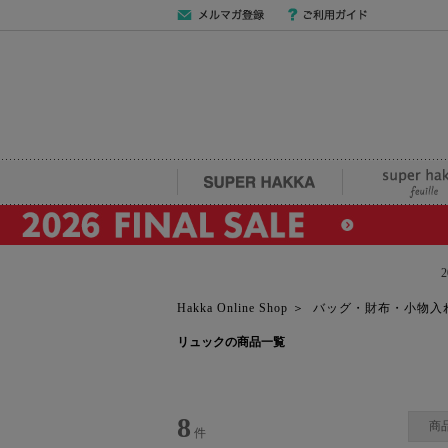
メールマガジン
ご利用ガイド
登録
SUPER HAKKA
super hakka fe
Hakka Online Shop
＞
バッグ・財布・小物入
リュックの商品一覧
8
商
件