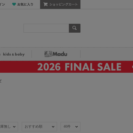
ン
お気に入り
ショッピングカート
検索
ka kids&baby
Madu
て
在庫無し
おすすめ順
40件